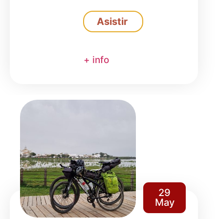
Asistir
+ info
29
May