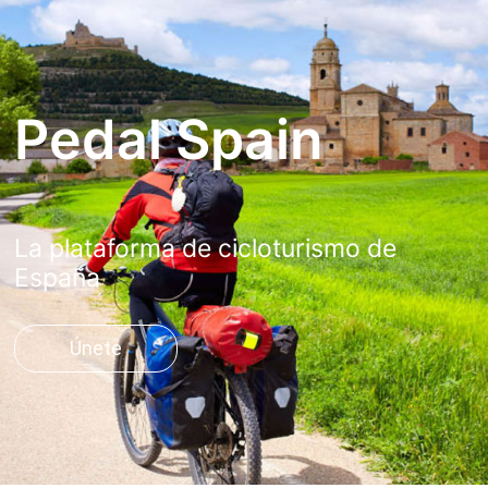
Pedal Spain
La plataforma de cicloturismo de
España
Únete