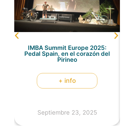
Br
IMBA Summit Europe 2025:
Pedal Spain, en el corazón del
Pirineo
+ info
Septiembre 23, 2025