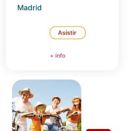
Madrid
Asistir
+ info