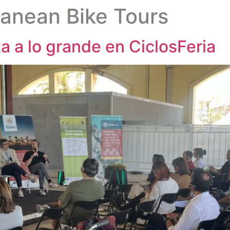
anean Bike Tours
a a lo grande en CiclosFeria