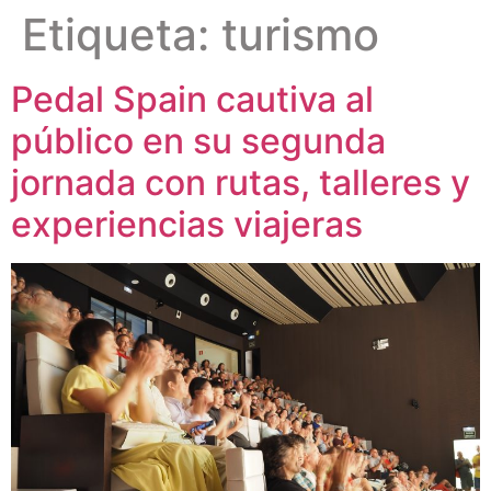
Etiqueta:
turismo
Pedal Spain cautiva al
público en su segunda
jornada con rutas, talleres y
experiencias viajeras