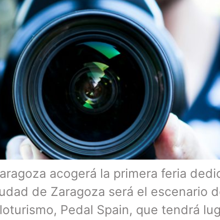
aragoza acogerá la primera feria dedi
iudad de Zaragoza será el escenario de
loturismo, Pedal Spain, que tendrá lug