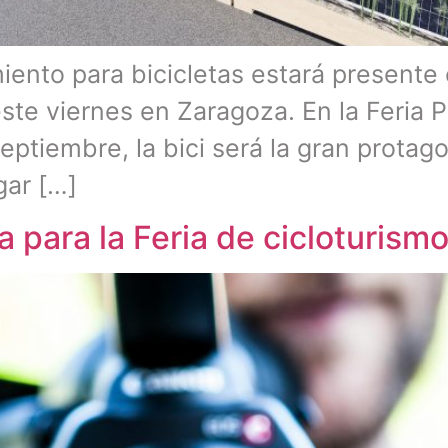
ento para bicicletas estará presente 
este viernes en Zaragoza. En la Feria 
eptiembre, la bici será la gran protag
gar […]
 para la Feria de cicloturism