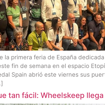
de la primera feria de España dedicad
 este fin de semana en el espacio Etopí
edal Spain abrió este viernes sus puer
…]
ue tan fácil: Wheelskeep llega