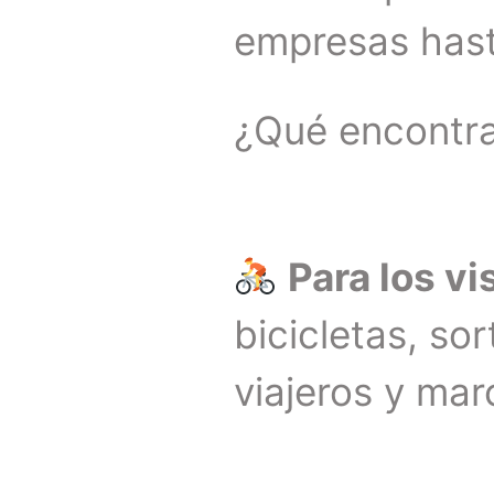
empresas hast
¿Qué encontra
Para los vi
bicicletas, so
viajeros y mar