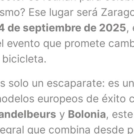
rismo? Ese lugar será Zarago
14 de septiembre de 2025
,
el evento que promete cambi
bicicleta.
es solo un escaparate: es u
modelos europeos de éxito c
Wandelbeurs
y
Bolonia
, est
tegral que combina desde 