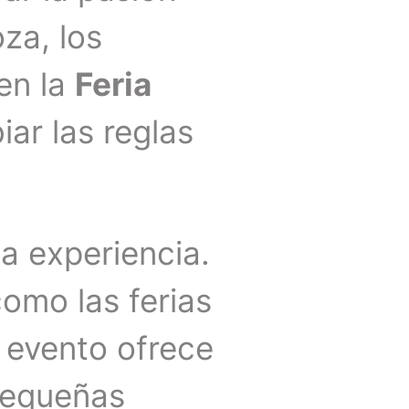
za, los
 en la
Feria
ar las reglas
na experiencia.
omo las ferias
e evento ofrece
pequeñas