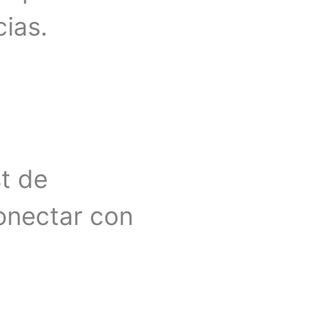
ias.
t de
conectar con