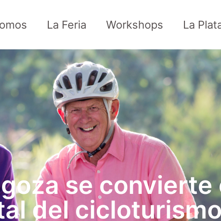
Somos
La Feria
Workshops
La Plat
goza se convierte 
tal del cicloturismo