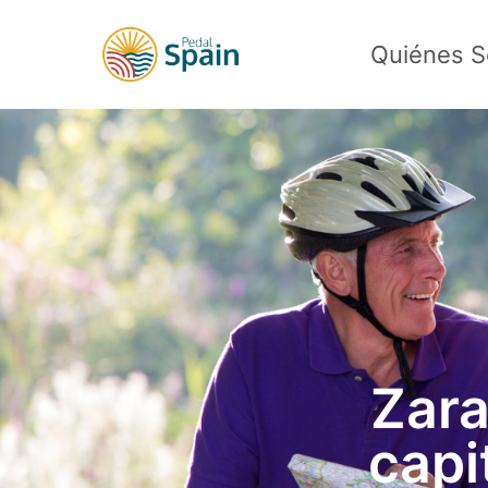
Quiénes 
Zara
capi