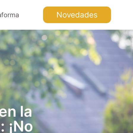
Novedades
aforma
en la
: ¡No