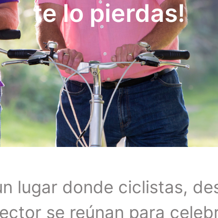
te lo pierdas!
n lugar donde ciclistas, de
ector se reúnan para celebr