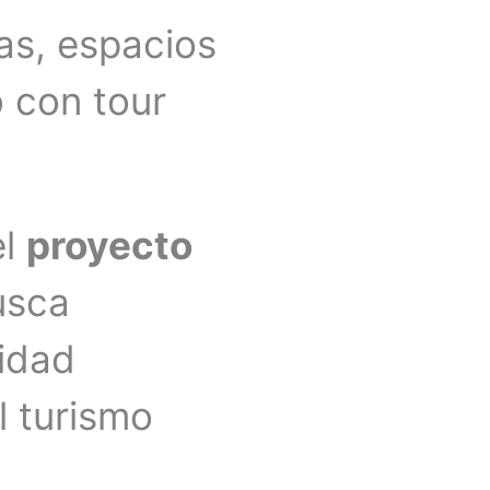
as, espacios
o con tour
el
proyecto
usca
vidad
l turismo