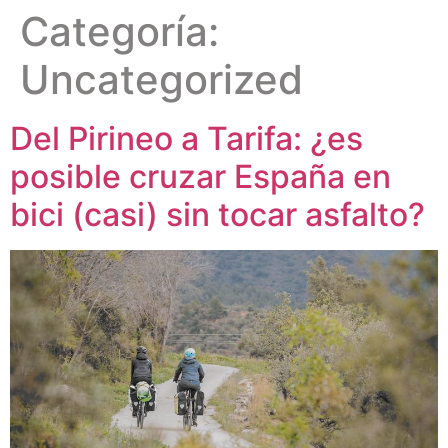
Categoría:
Uncategorized
Del Pirineo a Tarifa: ¿es
posible cruzar España en
bici (casi) sin tocar asfalto?