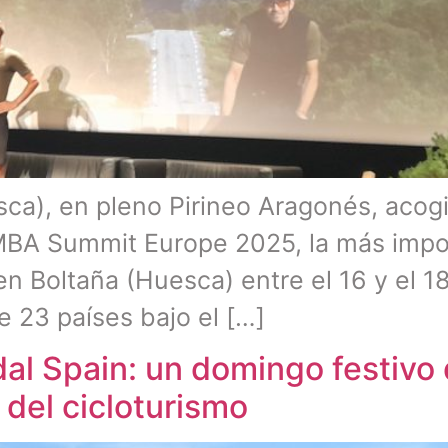
sca), en pleno Pirineo Aragonés, acog
BA Summit Europe 2025, la más impor
en Boltaña (Huesca) entre el 16 y el 1
e 23 países bajo el […]
al Spain: un domingo festivo
del cicloturismo